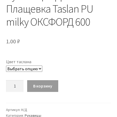
Плащевка Taslan PU
milky ОКСФОРД 600
1.00
₽
Цвет таслана
Количество
В корзину
Рукавицы
"Диксон"
Плащевка
Taslan
Артикул:
Н/Д
Категория:
Рукавицы
PU