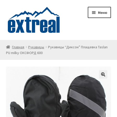
Перейти
Перейти
Меню
к
к
навигации
содержимому
Главная
Главная
Рукавицы
Рукавицы “Диксон” Плащевка Taslan
PU milky ОКСФОРД 600
Wishlist
Корзина
Личный кабинет
О доставке
О компании