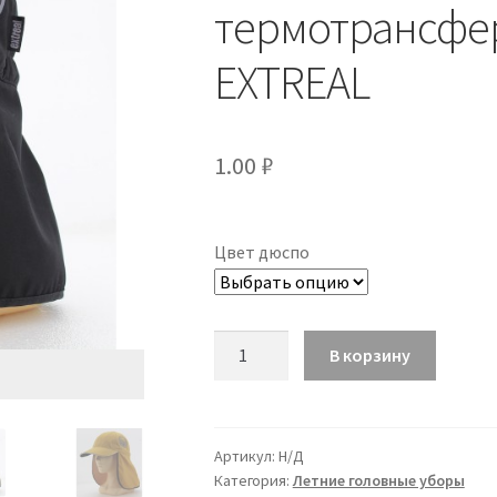
термотрансфе
EXTREAL
1.00
₽
Цвет дюспо
Количество
В корзину
Бейсболка
Легионер
(6-
и
Артикул:
Н/Д
Категория:
Летние головные уборы
клинка),