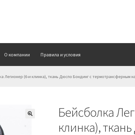
О компании
Правила и условия
О доставке
О компании
Обратная связь
Оформить заказ
а Легионер (6-и клинка), ткань Дюспо Бондинг с термотрансферным н
Бейсболка Лег
клинка), ткань