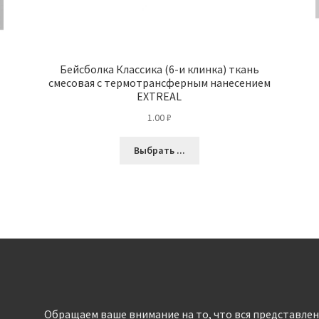
Бейсболка Классика (6-и клинка) ткань
смесовая с термотрансферным нанесением
EXTREAL
1.00
₽
Выбрать ...
Обращаем ваше внимание на то, что вся представлен