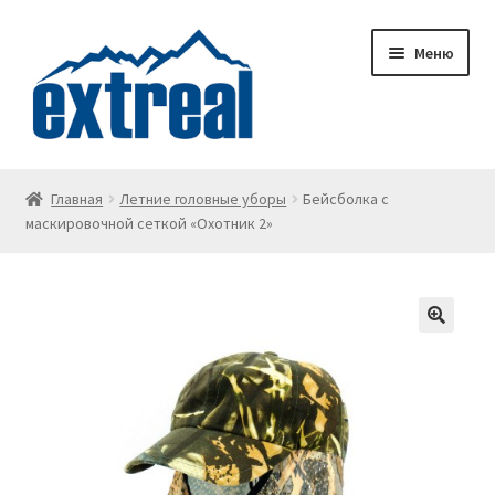
Перейти
Перейти
Меню
к
к
навигации
содержимому
Главная
Главная
Летние головные уборы
Бейсболка с
маскировочной сеткой «Охотник 2»
Wishlist
Корзина
Личный кабинет
О доставке
О компании