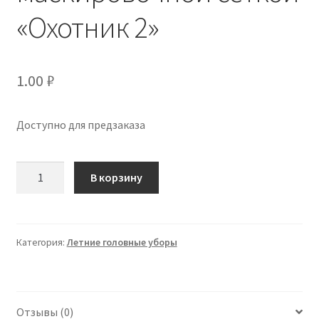
«Охотник 2»
1.00
₽
Доступно для предзаказа
Количество
В корзину
Бейсболка
с
маскировочной
сеткой
Категория:
Летние головные уборы
«Охотник
2»
Отзывы (0)