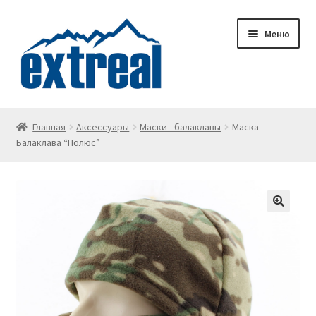
Перейти
Перейти
Меню
к
к
навигации
содержимому
Главная
Главная
Аксессуары
Маски - балаклавы
Маска-
Балаклава “Полюс”
Wishlist
Корзина
Личный кабинет
О доставке
О компании