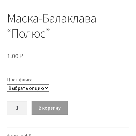
Маска-Балаклава
“Полюс”
1.00
₽
Цвет флиса
Количество
В корзину
Маска-
Балаклава
"Полюс"
Артикул:
Н/Д