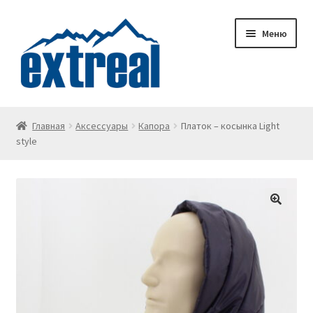
Перейти
Перейти
Меню
к
к
навигации
содержимому
Главная
Главная
Аксессуары
Капора
Платок – косынка Light
style
Wishlist
Корзина
Личный кабинет
О доставке
О компании