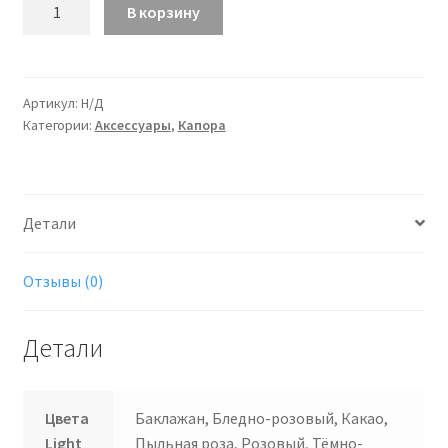
Количество
В корзину
Платок
-
косынка
Light
Артикул:
Н/Д
Категории:
Аксессуары
,
Капора
style
Детали
Отзывы (0)
Детали
Цвета
Баклажан, Бледно-розовый, Какао,
Light
Пыльная роза, Розовый, Тёмно-