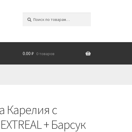
Искать:
П
о
и
с
к
0.00
₽
0 товаров
а Карелия с
EXTREAL + Барсук