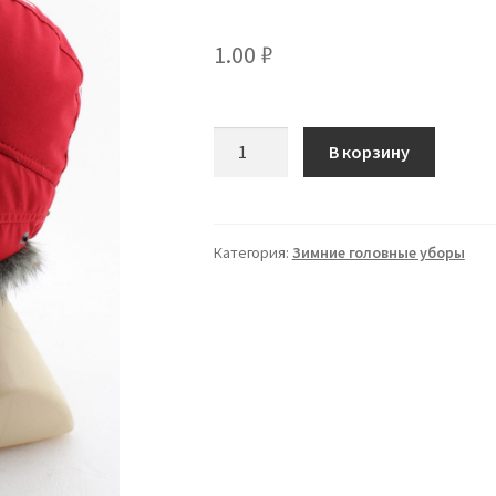
1.00
₽
Количество
В корзину
Шапка
-
ушанка
Карелия
Категория:
Зимние головные уборы
с
тампопечатью
EXTREAL
+
Барсук