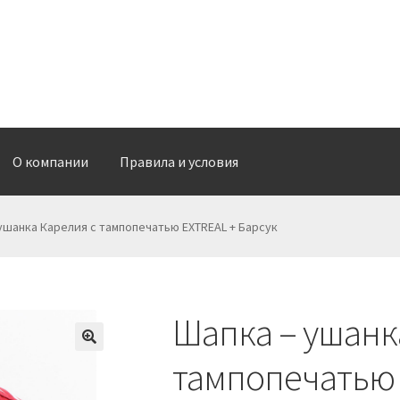
О компании
Правила и условия
О доставке
О компании
Обратная связь
Оформить заказ
ушанка Карелия с тампопечатью EXTREAL + Барсук
Шапка – ушанк
тампопечатью 