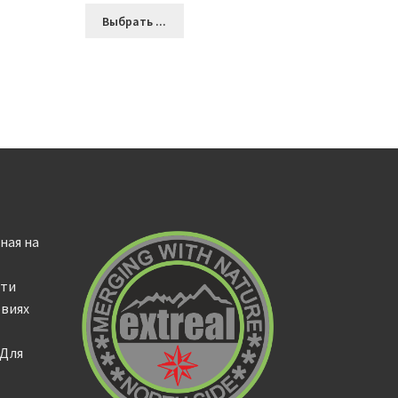
Выбрать ...
ная на
сти
овиях
 Для