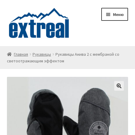
Перейти
Перейти
Меню
к
к
навигации
содержимому
Главная
Главная
Рукавицы
Рукавицы Анива 2 с мембраной со
светоотражающим эффектом
Wishlist
Корзина
Личный кабинет
О доставке
О компании