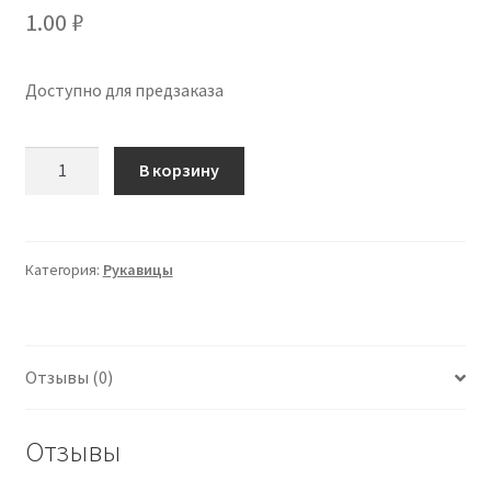
1.00
₽
Доступно для предзаказа
Количество
В корзину
Рукавицы
Анива
2
с
Категория:
Рукавицы
мембраной
со
светоотражающим
Отзывы (0)
эффектом
Отзывы