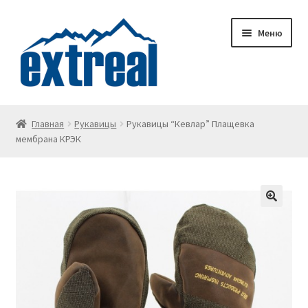
Перейти
Перейти
Меню
к
к
навигации
содержимому
Главная
Главная
Рукавицы
Рукавицы “Кевлар” Плащевка
мембрана КРЭК
Wishlist
Корзина
Личный кабинет
О доставке
О компании