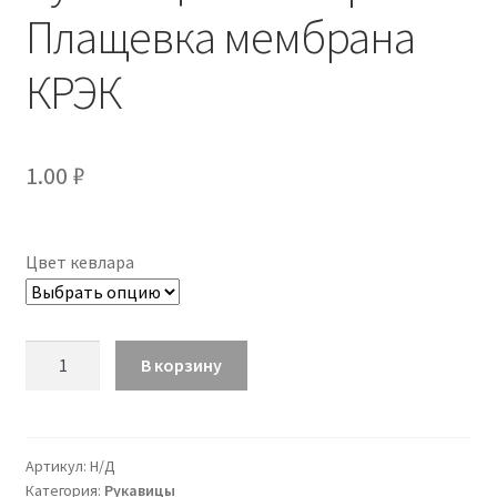
Плащевка мембрана
КРЭК
1.00
₽
Цвет кевлара
Количество
В корзину
Рукавицы
"Кевлар"
Плащевка
мембрана
Артикул:
Н/Д
Категория:
Рукавицы
КРЭК