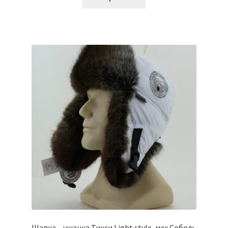
Шапка – ушанка Тикси Light style, мех Соболь