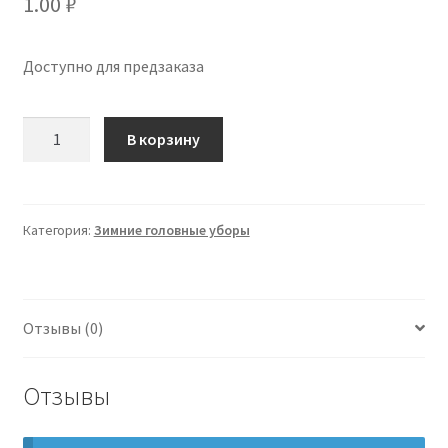
1.00
₽
Доступно для предзаказа
Количество
В корзину
Бейсболка
6-
и
клинка
Категория:
Зимние головные уборы
Форестер
с
ушами,
Отзывы (0)
вышивка
3D
малая
Отзывы