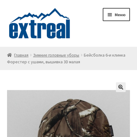
Перейти
Перейти
Меню
к
к
навигации
содержимому
Главная
Главная
Зимние головные уборы
Бейсболка 6-и клинка
Форестер с ушами, вышивка 3D малая
Wishlist
Корзина
Личный кабинет
О доставке
О компании