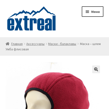
Перейти
Перейти
Меню
к
к
навигации
содержимому
Главная
Главная
Аксессуары
Маски - балаклавы
Маска – шлем
Умба флисовая
Wishlist
Корзина
Личный кабинет
О доставке
О компании