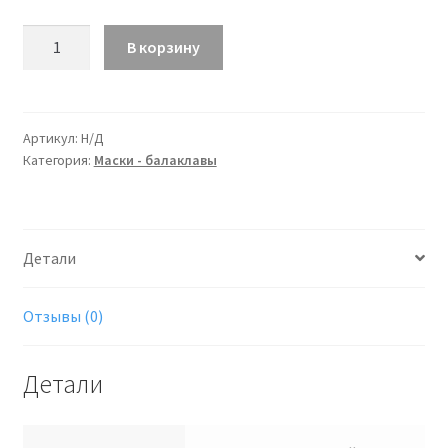
Количество
В корзину
Маска
-
шлем
Умба
Артикул:
Н/Д
Категория:
Маски - балаклавы
флисовая
Детали
Отзывы (0)
Детали